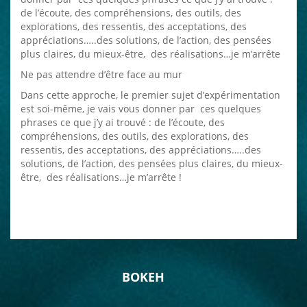
de l’écoute, des compréhensions, des outils, des
explorations, des ressentis, des acceptations, des
appréciations…..des solutions, de l’action, des pensées
plus claires, du mieux-être, des réalisations…je m’arrête
Ne pas attendre d’être face au mur
Dans cette approche, le premier sujet d’expérimentation
est soi-même, je vais vous donner par ces quelques
phrases ce que j’y ai trouvé : de l’écoute, des
compréhensions, des outils, des explorations, des
ressentis, des acceptations, des appréciations…..des
solutions, de l’action, des pensées plus claires, du mieux-
être, des réalisations…je m’arrête !
BOKEH