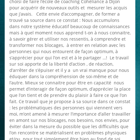
choisi de faire l’école de coaching Cohéliance à Dijon
pour acquérir de nouveaux outils et mesurer les acquis
que j’avais. Cette envie d’accompagner, de former a
trouvé sa source dans ce constat : Nous accumulons
dans notre système éducatif beaucoup de connaissances
mais à quel moment nous apprend t-on à nous connaitre,
à savoir gérer et utiliser nos ressentis, à comprendre et
transformer nos blocages, à entrer en relation avec les
personnes qui nous entourent de façon optimum, à
s’apprécier pour qui l’on est et à le partager …! Le travail
sur soi apporte de la liberté d’action , de réaction,
d’arrêter de s’épuiser et il y a un vrai manque pour nous
éduquer dans la compréhension de soi-même et de
l’autre. Mieux se connaitre pour être en capacité nous
permet d’interagir de façon optimum, d’apprécier la place
que l’on tient et de prendre du plaisir à faire ce que l’on
fait. Ce travail que je propose à sa source dans ce constat
: les problématiques des personnes qui viennent vers
moi, m’ont amené à mesurer l’importance d’aller travailler
en amont sur nos blocages, nos besoins, nos envies, pour
éviter dans la mesure du possible que les difficultés que
l’on rencontre se matérialisent en problèmes physiques
et/ou pour tout simplement être bien au fond de soi.