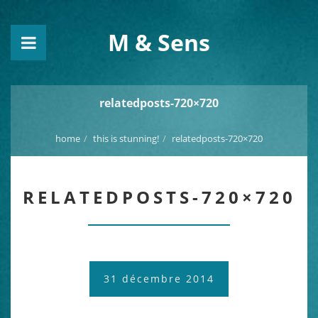
M & Sens
relatedposts-720×720
home
this is stunning!
relatedposts-720×720
RELATEDPOSTS-720×720
31 décembre 2014