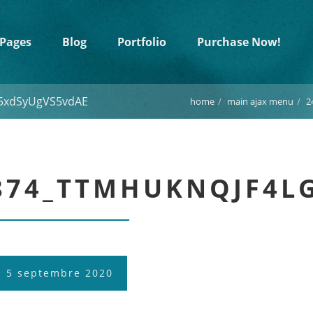
Pages
Blog
Portfolio
Purchase Now!
5xdSyUgVS5vdAE
home
main ajax menu
2
2874_TTMHUKNQJF4
5 septembre 2020