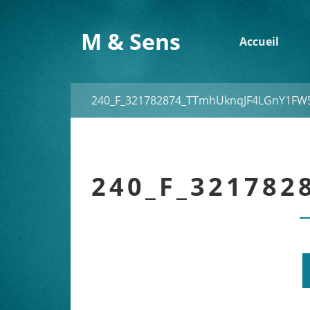
M & Sens
Accueil
240_F_321782874_TTmhUknqJF4LGnY1FW
240_F_32178