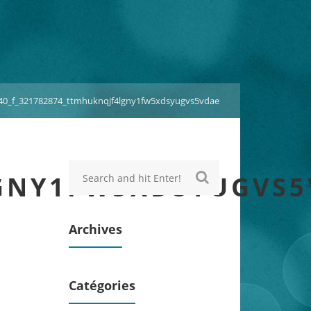
40_f_321782874_ttmhuknqjf4lgny1fw5xdsyugvs5vdae
LGNY1FW5XDSYUGVS5
Archives
Catégories