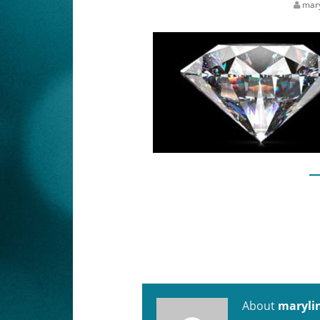
mary
About
maryli